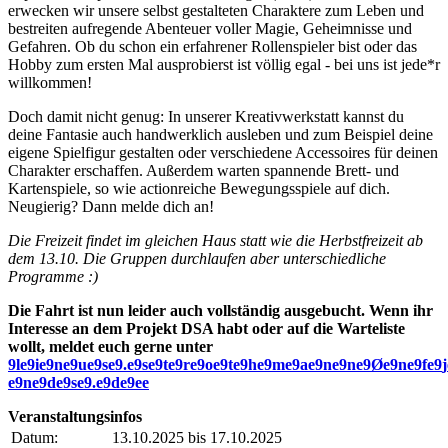
erwecken wir unsere selbst gestalteten Charaktere zum Leben und
bestreiten aufregende Abenteuer voller Magie, Geheimnisse und
Gefahren. Ob du schon ein erfahrener Rollenspieler bist oder das
Hobby zum ersten Mal ausprobierst ist völlig egal - bei uns ist jede*r
willkommen!
Doch damit nicht genug: In unserer Kreativwerkstatt kannst du
deine Fantasie auch handwerklich ausleben und zum Beispiel deine
eigene Spielfigur gestalten oder verschiedene Accessoires für deinen
Charakter erschaffen. Außerdem warten spannende Brett- und
Kartenspiele, so wie actionreiche Bewegungsspiele auf dich.
Neugierig? Dann melde dich an!
Die Freizeit findet im gleichen Haus statt wie die Herbstfreizeit ab
dem 13.10. Die Gruppen durchlaufen aber unterschiedliche
Programme :)
Die Fahrt ist nun leider auch vollständig ausgebucht. Wenn ihr
Interesse an dem Projekt DSA habt oder auf die Warteliste
wollt, meldet euch gerne unter
9
l
e
9
i
e
9
n
e
9
u
e
9
s
e
9
.
e
9
s
e
9
t
e
9
r
e
9
o
e
9
t
e
9
h
e
9
m
e
9
a
e
9
n
e
9
n
e
9
Ø
e
9
n
e
9
f
e
9
j
e
9
n
e
9
d
e
9
s
e
9
.
e
9
d
e
9
e
e
Veranstaltungsinfos
Datum:
13.10.2025 bis 17.10.2025