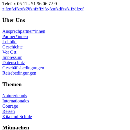
Telefax 05 11 - 51 96 06 7-99
z
i
f
z
n
f
z
f
f
z
o
f
z
Ø
f
z
n
f
z
f
f
z
j
f
z
-
f
z
n
f
z
d
f
z
s
f
z
.
f
z
d
f
z
e
f
Über Uns
Ansprechpartner*innen
Partner*innen
Leitbild
Geschichte
Vor Ort
Impressum
Datenschutz
Geschäftsbedingungen
Reisebedingungen
Themen
Naturerlebnis
Internationales
Courage
Reisen
Kita und Schule
Mitmachen