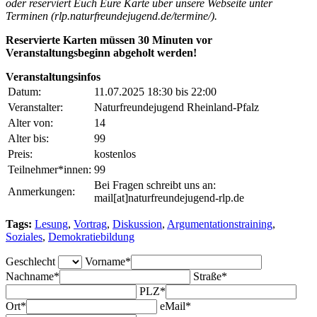
oder reserviert Euch Eure Karte über unsere Webseite unter
Terminen (rlp.naturfreundejugend.de/termine/).
Reservierte Karten müssen 30 Minuten vor
Veranstaltungsbeginn abgeholt werden!
Veranstaltungsinfos
Datum:
11.07.2025 18:30 bis 22:00
Veranstalter:
Naturfreundejugend Rheinland-Pfalz
Alter von:
14
Alter bis:
99
Preis:
kostenlos
Teilnehmer*innen:
99
Bei Fragen schreibt uns an:
Anmerkungen:
mail[at]naturfreundejugend-rlp.de
Tags:
Lesung
,
Vortrag
,
Diskussion
,
Argumentationstraining
,
Soziales
,
Demokratiebildung
Geschlecht
Vorname*
Nachname*
Straße*
PLZ*
Ort*
eMail*