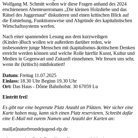
Wolfgang M. Schmitt wollen wir diese Fragen anhand des 2024
erschienenen Abenteuerromans „Die kleinen Holzdiebe und das
Rätsel des Juggernaut“ diskutieren und einen kritischen Blick auf
die Entstehung, Funktionsweise und Abgründe des kapitalistischen
Wirtschaftssystems werfen.
Nach einer spannenden Lesung aus dem kurzweiligen
(Kinder-)Buch wollen wir außerdem darüber reden, wie
insbesondere junge Menschen mit (kapitalismus-)kritischem Denken
erreicht werden können und welche Rolle hierfür Kunst, Kultur und
Medien in Gegenwart und Zukunft einnehmen. Wir freuen uns sehr,
wenn ihr (kritisch) mitdiskutiert!
Datum:
Freitag 11.07.2025
Einlass:
18.30 Uhr Beginn 19.30 Uhr
Ort:
Das Haus - Dôme Bahnhofstr. 30 67059 Lu
Eintritt frei!
Es gibt nur eine begrenzte Platz Anzahl an Plätzen. Wer sicher eine
Karte haben mag, kann sich einen Platz reservieren. Schreibt dafür
eine E-Mail mit eurem Namen und Anzahl der Karten an:
mail[at]naturfreundejugend-rlp.de