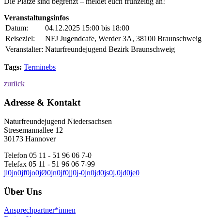
Die Plätze sind begrenzt – meldet euch frühzeitig an!
Veranstaltungsinfos
Datum:
04.12.2025 15:00 bis 18:00
Reiseziel:
NFJ Jugendcafe, Werder 3A, 38100 Braunschweig
Veranstalter:
Naturfreundejugend Bezirk Braunschweig
Tags:
Terminebs
zurück
Adresse & Kontakt
Naturfreundejugend Niedersachsen
Stresemannallee 12
30173 Hannover
Telefon 05 11 - 51 96 06 7-0
Telefax 05 11 - 51 96 06 7-99
j
i
0
j
n
0
j
f
0
j
o
0
j
Ø
0
j
n
0
j
f
0
j
j
0
j
-
0
j
n
0
j
d
0
j
s
0
j
.
0
j
d
0
j
e
0
Über Uns
Ansprechpartner*innen