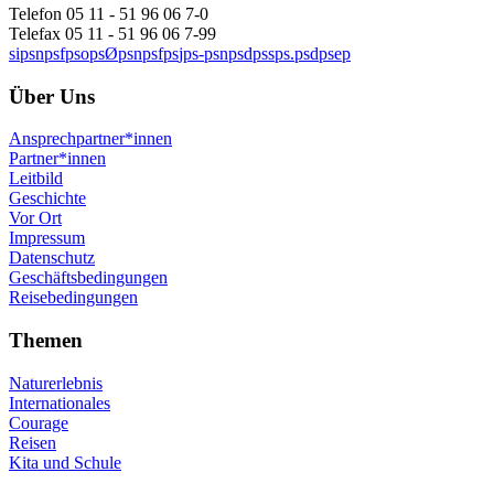
Telefon 05 11 - 51 96 06 7-0
Telefax 05 11 - 51 96 06 7-99
s
i
p
s
n
p
s
f
p
s
o
p
s
Ø
p
s
n
p
s
f
p
s
j
p
s
-
p
s
n
p
s
d
p
s
s
p
s
.
p
s
d
p
s
e
p
Über Uns
Ansprechpartner*innen
Partner*innen
Leitbild
Geschichte
Vor Ort
Impressum
Datenschutz
Geschäftsbedingungen
Reisebedingungen
Themen
Naturerlebnis
Internationales
Courage
Reisen
Kita und Schule