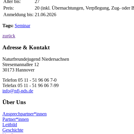
Alter bis:
27
Preis:
20 (inkl. Übernachtungen, Verpflegung, Zug- oder B
Anmeldung bis:
21.06.2026
Tags:
Seminar
zurück
Adresse & Kontakt
Naturfreundejugend Niedersachsen
Stresemannallee 12
30173 Hannover
Telefon 05 11 - 51 96 06 7-0
Telefax 05 11 - 51 96 06 7-99
i
n
f
o
n
f
j
-
n
d
s
.
d
e
Über Uns
Ansprechpartner*innen
Partner*innen
Leitbild
Geschichte