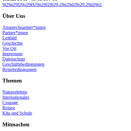
9
i
2
9
n
2
9
f
2
9
o
2
9
Ø
2
9
n
2
9
f
2
9
j
2
9
-
2
9
n
2
9
d
2
9
s
2
9
.
2
9
d
2
9
e
2
Über Uns
Ansprechpartner*innen
Partner*innen
Leitbild
Geschichte
Vor Ort
Impressum
Datenschutz
Geschäftsbedingungen
Reisebedingungen
Themen
Naturerlebnis
Internationales
Courage
Reisen
Kita und Schule
Mitmachen