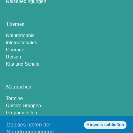
Reisebedingungen
Themen
Naturerlebnis
Internationales
Courage
Reisen
Kita und Schule
Mitmachen
Termine
Unsere Gruppen
Gruppen leiten
Freiwilligendienste
Cookies helfen der
Hinweis schließen
Mitglied werden
Naturfreundejugend