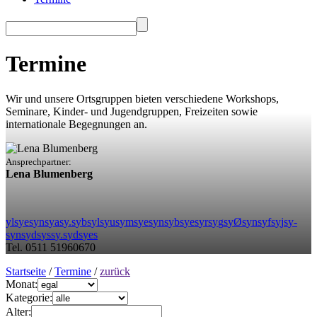
Termine
Wir und unsere Ortsgruppen bieten verschiedene Workshops,
Seminare, Kinder- und Jugendgruppen, Freizeiten sowie
internationale Begegnungen an.
Ansprechpartner:
Lena Blumenberg
y
l
s
y
e
s
y
n
s
y
a
s
y
.
s
y
b
s
y
l
s
y
u
s
y
m
s
y
e
s
y
n
s
y
b
s
y
e
s
y
r
s
y
g
s
y
Ø
s
y
n
s
y
f
s
y
j
s
y
-
s
y
n
s
y
d
s
y
s
s
y
.
s
y
d
s
y
e
s
Tel. 0511 51960670
Startseite
/
Termine
/
zurück
Monat:
Kategorie:
Alter: